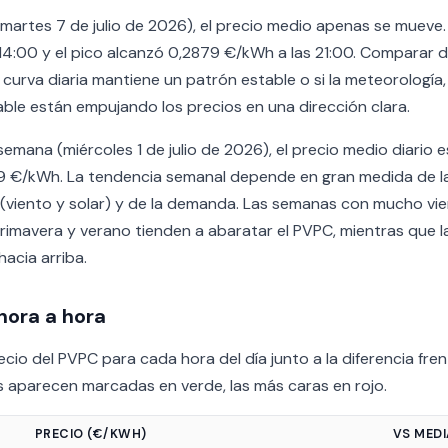
 (martes 7 de julio de 2026), el precio medio apenas se mueve. A
 14:00 y el pico alcanzó 0,2879 €/kWh a las 21:00. Comparar 
 curva diaria mantiene un patrón estable o si la meteorología,
able están empujando los precios en una dirección clara.
mana (miércoles 1 de julio de 2026), el precio medio diario e
9 €/kWh. La tendencia semanal depende en gran medida de l
(viento y solar) y de la demanda. Las semanas con mucho vie
primavera y verano tienden a abaratar el PVPC, mientras que l
hacia arriba.
hora a hora
cio del PVPC para cada hora del día junto a la diferencia frent
 aparecen marcadas en verde, las más caras en rojo.
PRECIO (€/KWH)
VS MED