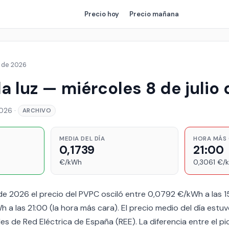
Precio
hoy
Precio
mañana
o de 2026
la luz — miércoles 8 de julio
2026
·
ARCHIVO
MEDIA DEL DÍA
HORA MÁS
0,1739
21:00
€/kWh
0,3061 €/
o de 2026 el precio del PVPC osciló entre 0,0792 €/kWh a las 
 a las 21:00 (la hora más cara). El precio medio del día estu
es de Red Eléctrica de España (REE). La diferencia entre el pico