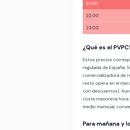
21:00
22:00
23:00
¿Qué es el PVPC
Estos precios corresp
regulada de España. S
comercializadora de r
resto opera en el merc
con descuentos). Aunqu
coste mayorista hora a
medio mensual, convien
Para mañana y l