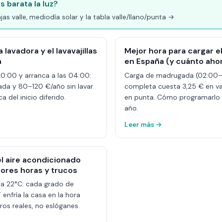
 barata la luz?
jas valle, mediodía solar y la tabla valle/llano/punta →
lavadora y el lavavajillas
Mejor hora para cargar e
a
en España (y cuánto aho
20:00 y arranca a las 04:00:
Carga de madrugada (02:00–
ada y 80–120 €/año sin lavar
completa cuesta 3,25 € en val
a del inicio diferido.
en punta. Cómo programarlo 
año.
Leer más →
l aire acondicionado
ores horas y trucos
o a 22°C: cada grado de
nfría la casa en la hora
ros reales, no eslóganes.