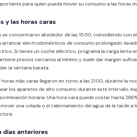
importante para quien pueda mover su consumo a las horas m
s y las horas caras
 se concentraron alrededor de las 15:00, coincidiendo con el 
rrancar electrodomésticos de consumo prolongado: lavadora,
rico. Si tienes un coche eléctrico, programa la carga lenta en
antiene precios cercanos al mínimo y suele dar margen sufici
der la ventana barata.
s horas más caras llegaron en torno a las 21:00, durante la no
sar los aparatos de alto consumo durante este intervalo, esp
scriminación horaria. Una hora cara puede costar hasta 286
e mover una colada o el calentamiento del agua de la tarde a
actura.
 días anteriores