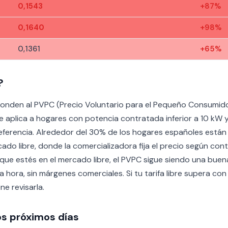
0,1543
+87%
0,1640
+98%
0,1361
+65%
?
onden al PVPC (Precio Voluntario para el Pequeño Consumidor),
e aplica a hogares con potencia contratada inferior a 10 kW
eferencia. Alrededor del 30% de los hogares españoles están 
ado libre, donde la comercializadora fija el precio según cont
e estés en el mercado libre, el PVPC sigue siendo una buena r
 hora, sin márgenes comerciales. Si tu tarifa libre supera con
e revisarla.
os próximos días