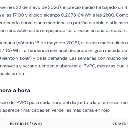
 (viernes 22 de mayo de 2026), el precio medio ha bajado un 41%
 a las 17:00 y el pico alcanzó 0,2673 €/kWh a las 21:00. Com
der si la curva diaria mantiene un patrón estable o si la me
ción renovable están empujando los precios en una dirección c
emana (sábado 16 de mayo de 2026), el precio medio diario 
7 €/kWh. La tendencia semanal depende en gran medida de 
(viento y solar) y de la demanda. Las semanas con mucho vie
primavera y verano tienden a abaratar el PVPC, mientras que l
hacia arriba.
hora a hora
cio del PVPC para cada hora del día junto a la diferencia frent
 aparecen marcadas en verde, las más caras en rojo.
PRECIO (€/KWH)
VS MED