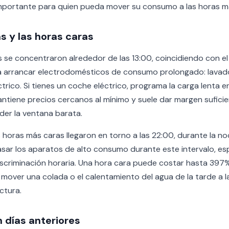
importante para quien pueda mover su consumo a las horas m
s y las horas caras
 se concentraron alrededor de las 13:00, coincidiendo con el 
rrancar electrodomésticos de consumo prolongado: lavadora,
rico. Si tienes un coche eléctrico, programa la carga lenta en
antiene precios cercanos al mínimo y suele dar margen sufici
der la ventana barata.
s horas más caras llegaron en torno a las 22:00, durante la n
sar los aparatos de alto consumo durante este intervalo, esp
scriminación horaria. Una hora cara puede costar hasta 397
e mover una colada o el calentamiento del agua de la tarde a
actura.
 días anteriores