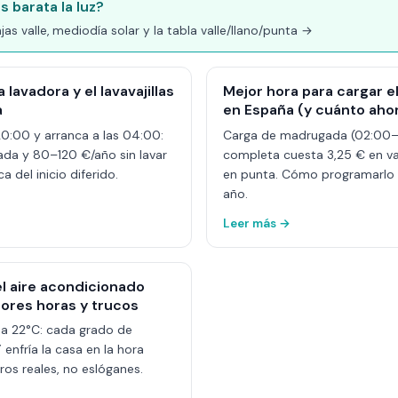
 barata la luz?
jas valle, mediodía solar y la tabla valle/llano/punta →
lavadora y el lavavajillas
Mejor hora para cargar e
a
en España (y cuánto aho
20:00 y arranca a las 04:00:
Carga de madrugada (02:00–
ada y 80–120 €/año sin lavar
completa cuesta 3,25 € en val
a del inicio diferido.
en punta. Cómo programarlo 
año.
Leer más →
l aire acondicionado
ores horas y trucos
o a 22°C: cada grado de
nfría la casa en la hora
ros reales, no eslóganes.